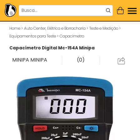
Home
>
Auto Center, Elétrica e Borracharia
>
Teste e Medição
>
Equipamentos para Teste
>
Capacimetro
Capacímetro Digital Mc-154A Minipa
MINIPA
MINIPA
(0)