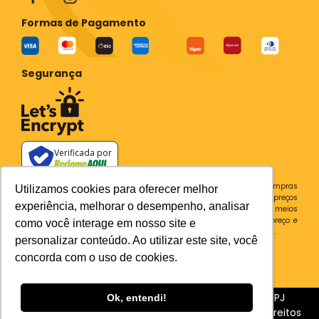
Formas de Pagamento
Segurança
Verificada por
Todos os preços e condições deste site são válidos apenas para compras
Utilizamos cookies para oferecer melhor
no site e não se aplicam a Loja Física. Destacamos que os preços
experiência, melhorar o desempenho, analisar
previstos no site prevalecem aos demais anunciados em outros meios
de comunicação e sites de buscas. Em caso de divergência do preço e
como você interage em nosso site e
condições no site, o valor válido é sempre o do carrinho de compras.
personalizar conteúdo. Ao utilizar este site, você
Plataforma
concorda com o uso de cookies.
Sia Trecho 3, 510 BRASILIA - DF CEP 71200-030 CNPJ
Ok, entendi!
31.539.004/0001-76
BC Ferramentaria - Todos os Direitos