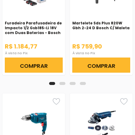
Furadeira Parafusadeira de
Martelete Sds Plus 820W
Impacto 1/2 Gsb185-Li 18V
Gbh 2-24 D Bosch C/ Maleta
com Duas Baterias - Bosch
R$ 1.184,77
R$ 759,90
À vista no Pix
À vista no Pix
COMPRAR
COMPRAR