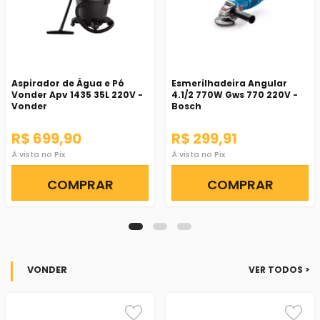
Aspirador de Água e Pó
Esmerilhadeira Angular
Vonder Apv 1435 35L 220V -
4.1/2 770W Gws 770 220V -
Vonder
Bosch
R$ 699,90
R$ 299,91
À vista no Pix
À vista no Pix
COMPRAR
COMPRAR
VONDER
VER TODOS >