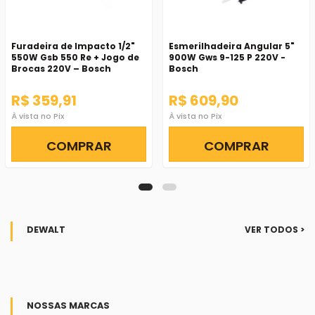
Furadeira de Impacto 1/2"
Esmerilhadeira Angular 5"
550W Gsb 550 Re + Jogo de
900W Gws 9-125 P 220V -
Brocas 220V – Bosch
Bosch
R$ 359,91
R$ 609,90
À vista no Pix
À vista no Pix
COMPRAR
COMPRAR
DEWALT
VER TODOS >
NOSSAS MARCAS