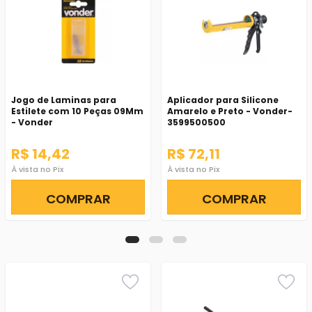
Jogo de Laminas para
Aplicador para Silicone
Estilete com 10 Peças 09Mm
Amarelo e Preto - Vonder-
- Vonder
3599500500
R$ 14,42
R$ 72,11
À vista no Pix
À vista no Pix
COMPRAR
COMPRAR