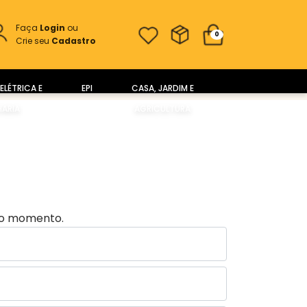
Faça
Login
ou
0
Crie seu
Cadastro
ELÉTRICA E
EPI
CASA, JARDIM E
ARIA
AGRICULTURA
no momento.