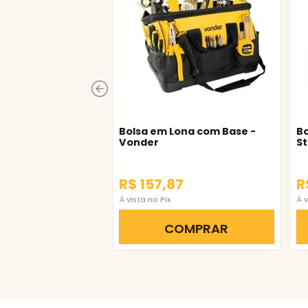
Bolsa em Lona com Base -
Bo
Vonder
St
R$ 157,87
R
À vista no Pix
À v
COMPRAR