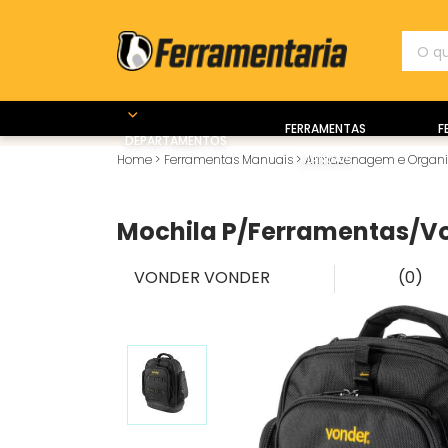
FERRAMENTAS
F
DEPARTAMENTOS
MANUAIS
Home
>
Ferramentas Manuais
>
Armazenagem e Organ
Mochila P/Ferramentas/V
VONDER
VONDER
(0)