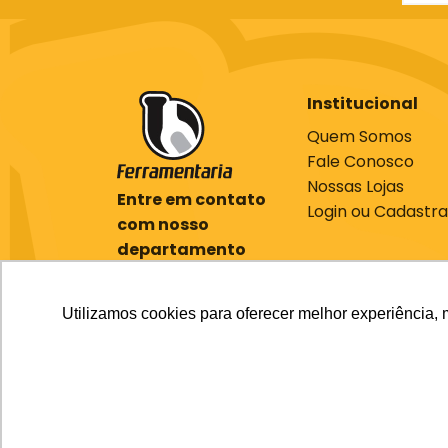
Institucional
Quem Somos
Fale Conosco
Nossas Lojas
Entre em contato
Login ou Cadastra
com nosso
departamento
comercial
(61) 3701-7000
Utilizamos cookies para oferecer melhor experiência, 
ecommerce@bcferramentaria.com.br
Sia Trecho 3, 510 BRASILIA - DF CE