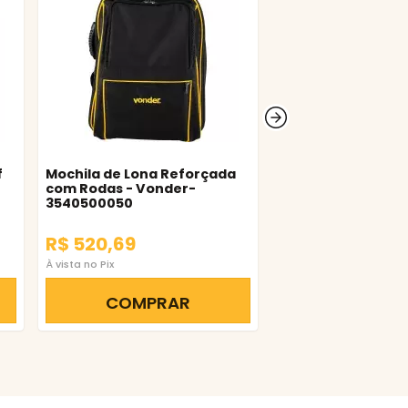
f
Mochila de Lona Reforçada
Bolsa para Ferram
com Rodas - Vonder-
com 22 Bolsos e F
3540500050
R$ 520,69
R$ 185,87
À vista no Pix
À vista no Pix
COMPRAR
COMPR