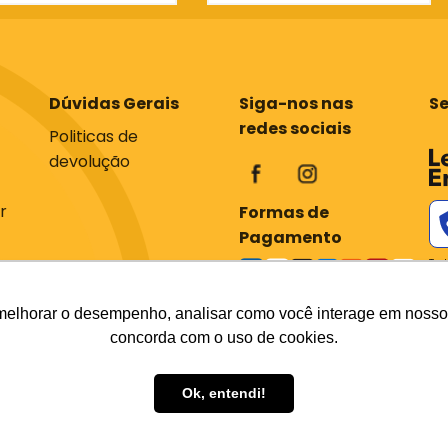
Dúvidas Gerais
Siga-nos nas
S
redes sociais
Politicas de
devolução
r
Formas de
Pagamento
Tod
com
os 
em 
melhorar o desempenho, analisar como você interage em nosso sit
div
concorda com o uso de cookies.
do 
P
Ok, entendi!
P 71200-030 CNPJ 31.539.004/0001-76
BC Ferramentaria - 