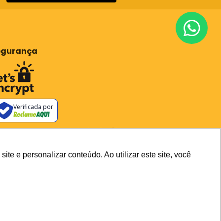
egurança
Verificada por
os os preços e condições deste site são válidos apenas para
pras no site e não se aplicam a Loja Física. Destacamos que
preços previstos no site prevalecem aos demais anunciados
outros meios de comunicação e sites de buscas. Em caso de
e e personalizar conteúdo. Ao utilizar este site, você
ergência do preço e condições no site, o valor válido é sempre o
carrinho de compras.
lataforma
Todos os Direitos Reservados ©2026