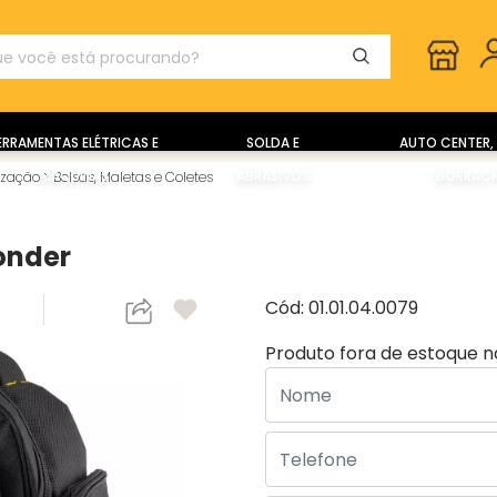
ERRAMENTAS ELÉTRICAS E
SOLDA E
AUTO CENTER, 
MÁQUINAS
ABRASIVOS
BORRACH
ização
>
Bolsas, Maletas e Coletes
onder
Cód: 01.01.04.0079
Produto fora de estoque 