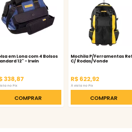
lsa em Lona com 4 Bolsos
Mochila P/Ferramentas Re
andard 12" - Irwin
C/ Rodas/Vonde
$ 338,87
R$ 622,92
ista no Pix
À vista no Pix
COMPRAR
COMPRAR