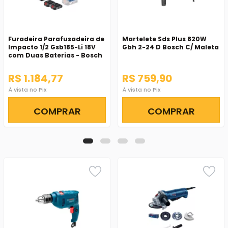
Furadeira Parafusadeira de
Martelete Sds Plus 820W
Impacto 1/2 Gsb185-Li 18V
Gbh 2-24 D Bosch C/ Maleta
com Duas Baterias - Bosch
R$ 1.184,77
R$ 759,90
À vista no Pix
À vista no Pix
COMPRAR
COMPRAR