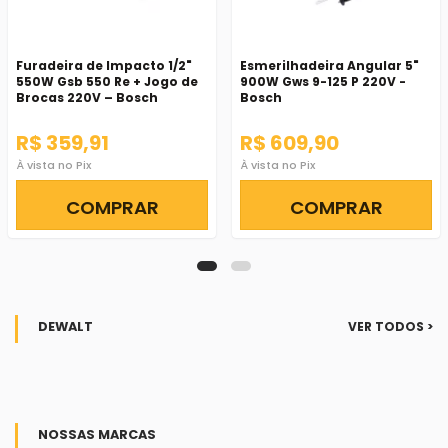
Furadeira de Impacto 1/2"
Esmerilhadeira Angular 5"
550W Gsb 550 Re + Jogo de
900W Gws 9-125 P 220V -
Brocas 220V – Bosch
Bosch
R$ 359,91
R$ 609,90
À vista no Pix
À vista no Pix
COMPRAR
COMPRAR
DEWALT
VER TODOS >
NOSSAS MARCAS