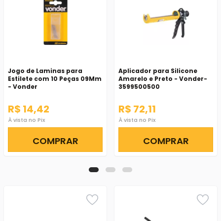
Jogo de Laminas para
Aplicador para Silicone
Estilete com 10 Peças 09Mm
Amarelo e Preto - Vonder-
- Vonder
3599500500
R$ 14,42
R$ 72,11
À vista no Pix
À vista no Pix
COMPRAR
COMPRAR