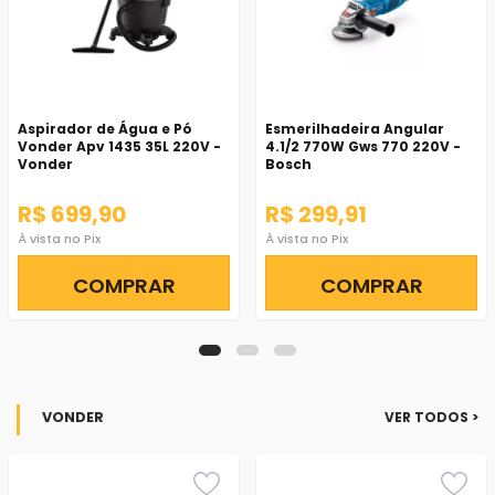
Aspirador de Água e Pó
Esmerilhadeira Angular
Vonder Apv 1435 35L 220V -
4.1/2 770W Gws 770 220V -
Vonder
Bosch
R$ 699,90
R$ 299,91
À vista no Pix
À vista no Pix
COMPRAR
COMPRAR
VONDER
VER TODOS >