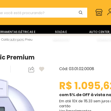
ERRAMENTAS ELÉTRICAS E
SOLDA E
AUTO CENTER, 
MÁQUINAS
ABRASIVOS
BORRACH
>
Calibrador para Pneu
ric Premium
Cód: 03.01.02.0008
R$ 1.095,6
com 5% de OFF à vista no
Em até 10X de
115.33
sem juros 
cartão