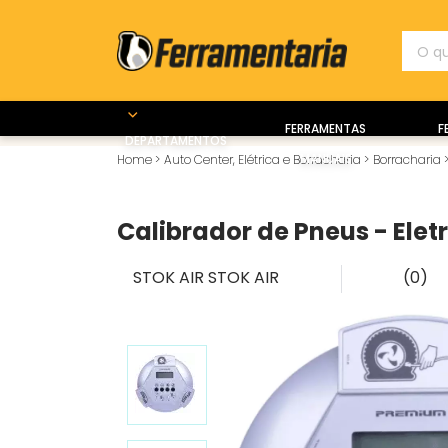
FERRAMENTAS
F
DEPARTAMENTOS
MANUAIS
Home
>
Auto Center, Elétrica e Borracharia
>
Borracharia
Calibrador de Pneus - Elet
STOK AIR
STOK AIR
(0)