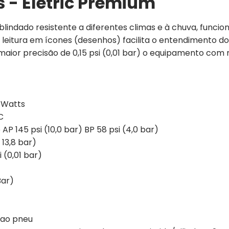
 - Eletric Premium
blindado resistente a diferentes climas e à chuva, funci
 leitura em ícones (desenhos) facilita o entendimento 
 maior precisão de 0,15 psi (0,01 bar) o equipamento co
 Watts
C
 145 psi (10,0 bar) BP 58 psi (4,0 bar)
 13,8 bar)
 (0,01 bar)
Bar)
 ao pneu