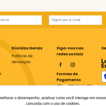
Dúvidas Gerais
Siga-nos nas
S
redes sociais
Politicas de
devolução
r
Formas de
Pagamento
Tod
com
os 
em 
melhorar o desempenho, analisar como você interage em nosso sit
div
concorda com o uso de cookies.
do 