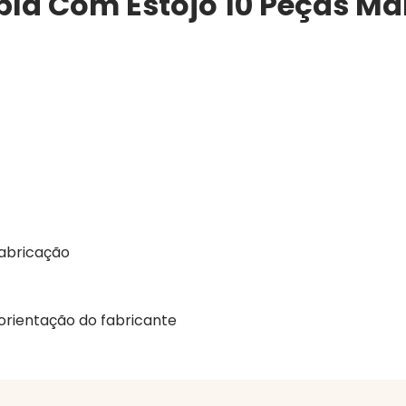
upla Com Estojo 10 Peças M
fabricação
orientação do fabricante