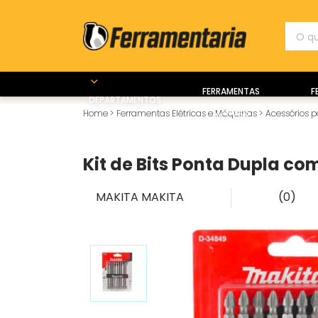
FERRAMENTAS
F
DEPARTAMENTOS
MANUAIS
Home
>
Ferramentas Elétricas e Máquinas
>
Acessórios 
Kit de Bits Ponta Dupla co
MAKITA
MAKITA
(0)