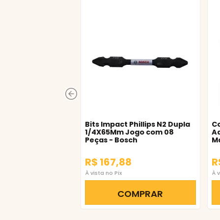
Bits Impact Phillips N2 Dupla
Co
1/4X65Mm Jogo com 08
Ad
Peças - Bosch
M
R$ 167,88
R
À vista no Pix
À v
COMPRAR