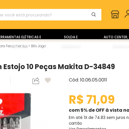
ERRAMENTAS ELÉTRICAS E
SOLDA E
AUTO CENTER, 
MÁQUINAS
ABRASIVOS
BORRACH
para Ferramentas
>
Bits Jogo
m Estojo 10 Peças Makita D-34849
Cód: 10.06.05.0011
R$ 71,09
com 5% de OFF à vista no
Em até 1X de
74.83
sem juros 
cartão