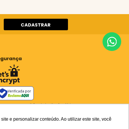
CADASTRAR
egurança
Verificada por
os os preços e condições deste site são válidos apenas para
pras no site e não se aplicam a Loja Física. Destacamos que
preços previstos no site prevalecem aos demais anunciados
outros meios de comunicação e sites de buscas. Em caso de
e e personalizar conteúdo. Ao utilizar este site, você
ergência do preço e condições no site, o valor válido é sempre o
carrinho de compras.