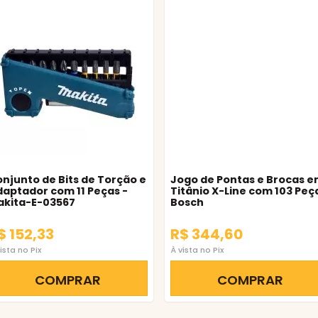
njunto de Bits de Torção e
Jogo de Pontas e Brocas 
aptador com 11 Peças -
Titânio X-Line com 103 Peç
akita-E-03567
Bosch
$ 152,33
R$ 344,60
ista no Pix
À vista no Pix
COMPRAR
COMPRAR