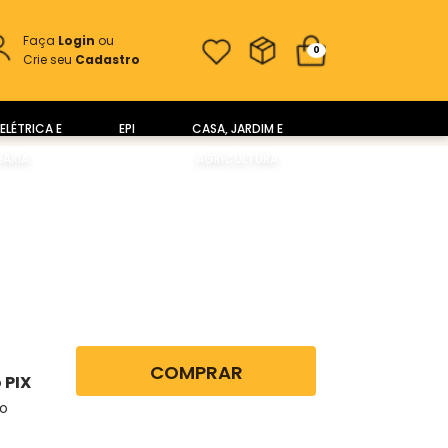
Faça
Login
ou
0
Crie seu
Cadastro
ELÉTRICA E
EPI
CASA, JARDIM E
ARIA
AGRICULTURA
COMPRAR
 PIX
no