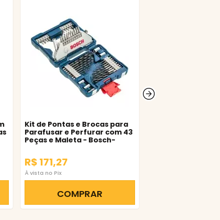
em
Kit de Pontas e Brocas para
Jogo Bits Ponteira
as
Parafusar e Perfurar com 43
Impacto 8 Peç 50
Peças e Maleta - Bosch-
Bosch
2607017510-000
R$ 171,27
R$ 134,79
À vista no Pix
À vista no Pix
COMPRAR
COMPR