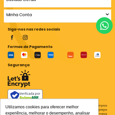
Minha Conta
Siga-nos nas redes sociais
Formas de Pagamento
Segurança
Verificada por
Todos os preços e condições deste site são válidos apenas para compras
Utilizamos cookies para oferecer melhor
no site e não se aplicam a Loja Física. Destacamos que os preços
experiência, melhorar o desempenho, analisar
previstos no site prevalecem aos demais anunciados em outros meios