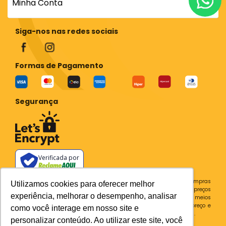
Minha Conta
Siga-nos nas redes sociais
Formas de Pagamento
Segurança
Verificada por
Todos os preços e condições deste site são válidos apenas para compras
Utilizamos cookies para oferecer melhor
no site e não se aplicam a Loja Física. Destacamos que os preços
experiência, melhorar o desempenho, analisar
previstos no site prevalecem aos demais anunciados em outros meios
de comunicação e sites de buscas. Em caso de divergência do preço e
como você interage em nosso site e
condições no site, o valor válido é sempre o do carrinho de compras.
personalizar conteúdo. Ao utilizar este site, você