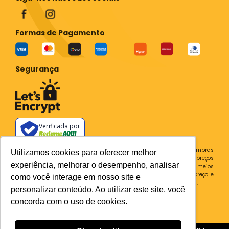
Formas de Pagamento
Segurança
Verificada por
Todos os preços e condições deste site são válidos apenas para compras
Utilizamos cookies para oferecer melhor
no site e não se aplicam a Loja Física. Destacamos que os preços
experiência, melhorar o desempenho, analisar
previstos no site prevalecem aos demais anunciados em outros meios
de comunicação e sites de buscas. Em caso de divergência do preço e
como você interage em nosso site e
condições no site, o valor válido é sempre o do carrinho de compras.
personalizar conteúdo. Ao utilizar este site, você
Plataforma
concorda com o uso de cookies.