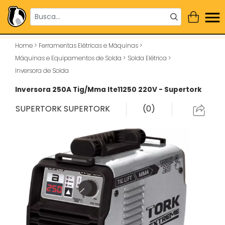
Home
>
Ferramentas Elétricas e Máquinas
>
Máquinas e Equipamentos de Solda
>
Solda Elétrica
>
Inversora de Solda
Inversora 250A Tig/Mma Ite11250 220V - Supertork
SUPERTORK
SUPERTORK
(0)