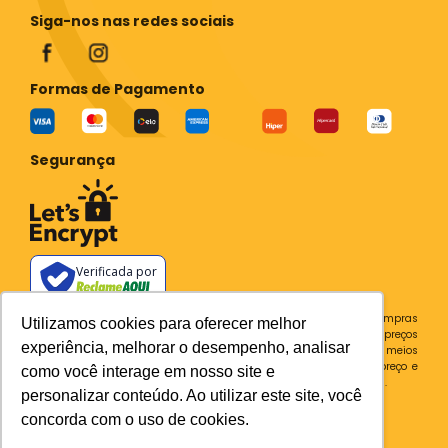
Siga-nos nas redes sociais
Formas de Pagamento
Segurança
Verificada por
Todos os preços e condições deste site são válidos apenas para compras
Utilizamos cookies para oferecer melhor
no site e não se aplicam a Loja Física. Destacamos que os preços
experiência, melhorar o desempenho, analisar
previstos no site prevalecem aos demais anunciados em outros meios
de comunicação e sites de buscas. Em caso de divergência do preço e
como você interage em nosso site e
condições no site, o valor válido é sempre o do carrinho de compras.
personalizar conteúdo. Ao utilizar este site, você
Plataforma
concorda com o uso de cookies.